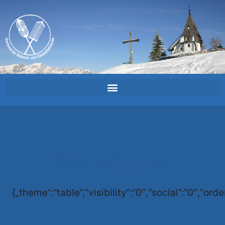
Ergebnislisten
{„theme“:“table“,“visibility“:“0″,“social“:“0″,