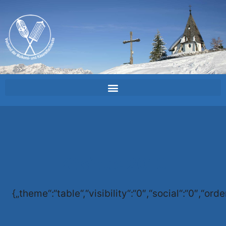
Käsiade 2010
{„theme“:“table“,“visibility“:“0″,“social“:“0″,