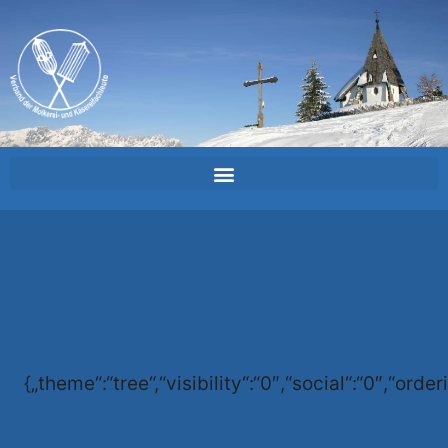
Käsiade 2023
{„theme“:“tree“,“visibility“:“0″,“social“:“0″,“o