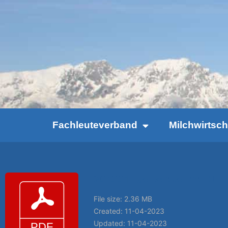
Fachleuteverband
Milchwirtsc
201001 Fachzeitschrift D
File size: 2.36 MB
Created: 11-04-2023
Updated: 11-04-2023