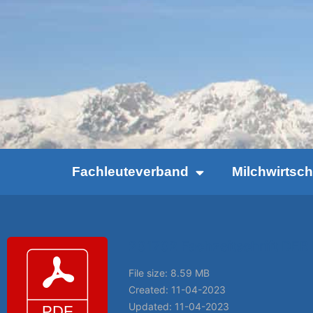
Fachleuteverband
Milchwirtsc
201702 Fachzeitschrift D
File size: 8.59 MB
Created: 11-04-2023
Updated: 11-04-2023