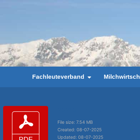
Fachleuteverband
Milchwirtsc
202501-RUNDSCHAU DER K
File size: 7.54 MB
Created: 08-07-2025
Updated: 08-07-2025