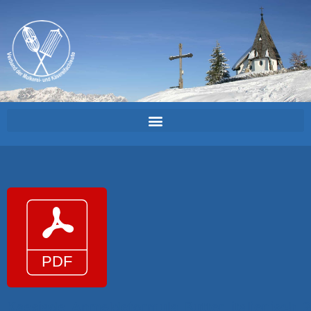
Kaesiade_Anmeldeformula_Butter_italienisch