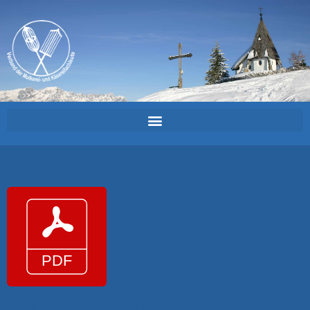
Kaesiade_Anmeldeformular_Kaese_2018