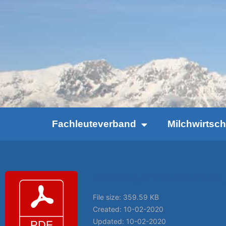
Fachleuteverband
Milchwirtsc
Kaesiade_Anmeldeformular_
File size: 359.59 KB
Created: 10-02-2020
Updated: 10-02-2020