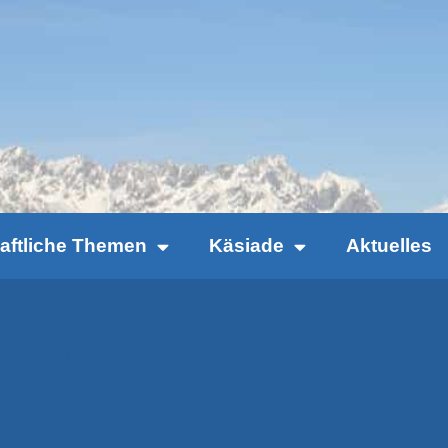
haftliche Themen
Käsiade
Aktuelles
Kaese_italienisch_2016_V1.1_AUSFUELLBAR