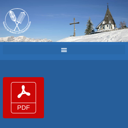
Kaesiade_Einladung_italienisch_2016