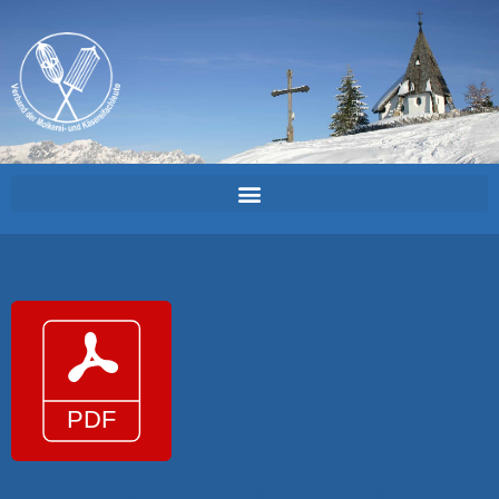
Kaesiade_Einladung_Teilnahmebedingungen_fr