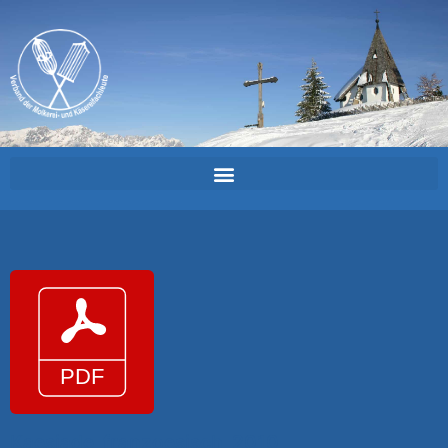
Kaesiade_franzoesisch_2010